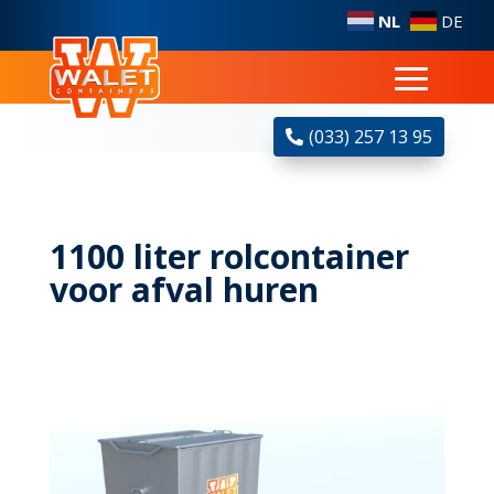
NL
DE
(033) 257 13 95
1100 liter rolcontainer
voor afval huren