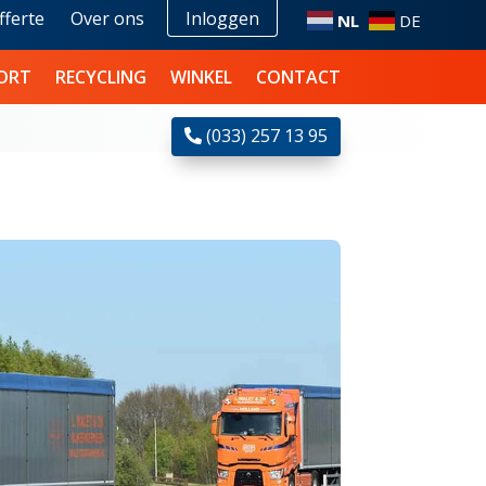
fferte
Over ons
Inloggen
NL
DE
ORT
RECYCLING
WINKEL
CONTACT
(033) 257 13 95