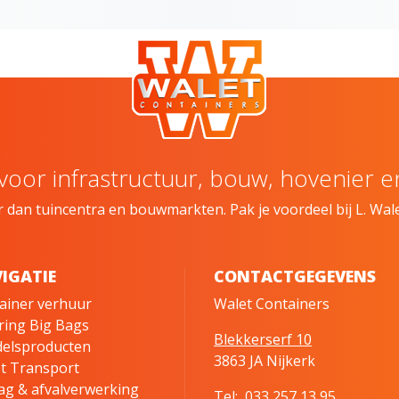
oor infrastructuur, bouw, hovenier en
dan tuincentra en bouwmarkten. Pak je voordeel bij L. Wal
IGATIE
CONTACTGEGEVENS
ainer verhuur
Walet Containers
ring Big Bags
Blekkerserf 10
elsproducten
3863 JA Nijkerk
t Transport
ag & afvalverwerking
Tel:
033 257 13 95