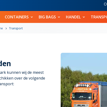
O
CONTAINERS
BIG BAGS
HANDEL
TRANSP
me
Transport
den
ark kunnen wij de meest
schikken over de volgende
ansport: